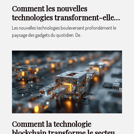
Comment les nouvelles
technologies transforment-elles
le marché des gadgets ?
Les nouvelles technologies bouleversent profondément le
paysage des gadgets du quotidien. De...
Comment la technologie
blockchain transforme le secteur