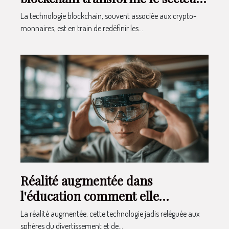
bancaire perspectives et cas
La technologie blockchain, souvent associée aux crypto-
d'usage emergents
monnaires, est en train de redéfinir les...
Réalité augmentée dans
l'éducation comment elle
transforme l'apprentissage
La réalité augmentée, cette technologie jadis reléguée aux
sphères du divertissement et de...