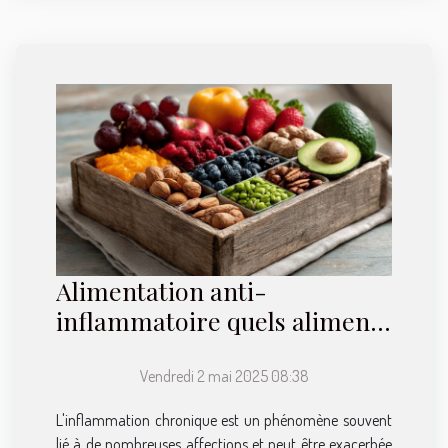
Alimentation anti-
inflammatoire quels aliments
privilégier pour réduire les
douleurs chroniques
Vendredi 2 mai 2025 08:38
L'inflammation chronique est un phénomène souvent
lié à de nombreuses affections et peut être exacerbée